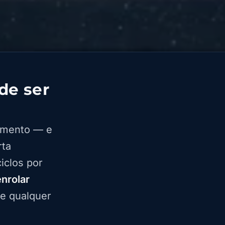
de ser
amento — e
rta
iclos por
enrolar
de qualquer