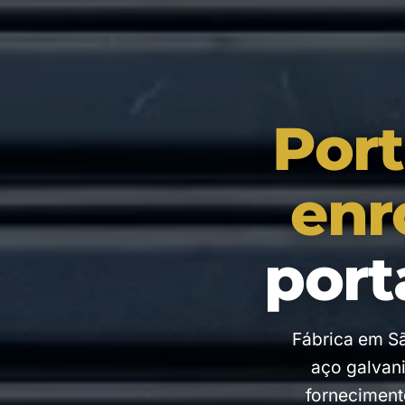
Port
enr
port
Fábrica em Sã
aço galvani
forneciment