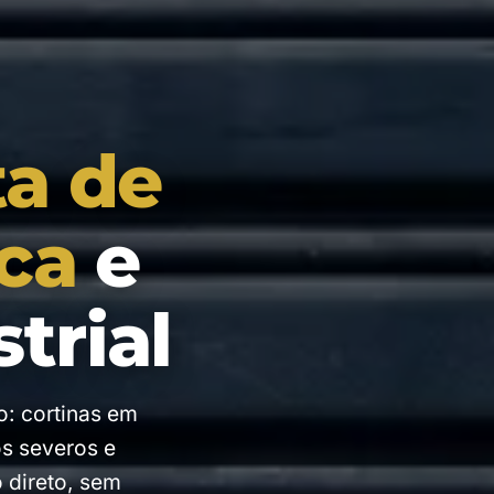
ta de
ca
e
trial
o: cortinas em
os severos e
 direto, sem