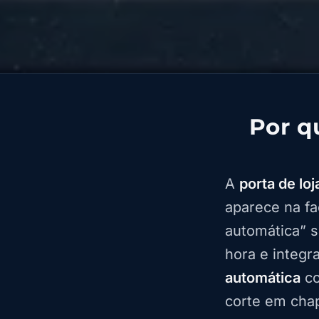
Por q
A
porta de loj
aparece na fa
automática” s
hora e integr
automática
co
corte em cha