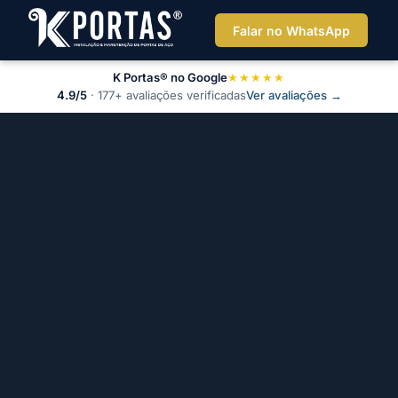
Falar no WhatsApp
K Portas® no Google
★★★★★
4.9/5
· 177+ avaliações verificadas
Ver avaliações →