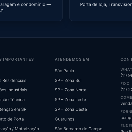
a garagem e condomínio —
Porta de loja, Transvis
SP.
S IMPORTANTES
ATENDEMOS EM
CON
WHAT
São Paulo
(11) 
s Residenciais
SP – Zona Sul
FIXO
(11) 
ões Industriais
SP – Zona Norte
COME
lação Técnica
SP – Zona Leste
venda
tenção em SP
SP – Zona Oeste
FORN
compr
rto de Porta
Guarulhos
ENDE
ação / Motorização
São Bernardo do Campo
Rua E