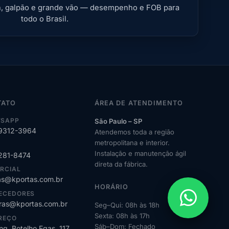
ion, galpão e grande vão — desempenho e FOB para
todo o Brasil.
TATO
ÁREA DE ATENDIMENTO
SAPP
São Paulo – SP
99312-3964
Atendemos toda a região
metropolitana e interior.
Instalação e manutenção ágil
2281-8474
direta da fábrica.
RCIAL
s@kportas.com.br
HORÁRIO
ECEDORES
as@kportas.com.br
Seg–Qui: 08h às 18h
Sexta: 08h às 17h
REÇO
Sáb–Dom: Fechado
ng. Botelho Egas, 117