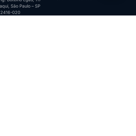
qui, São Paulo – SP
02416-020