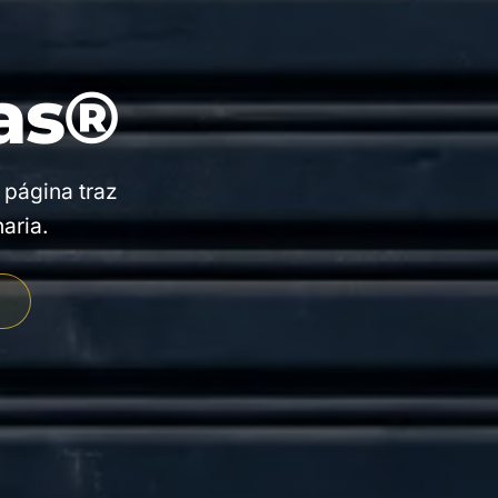
as®
 página traz
aria.
E