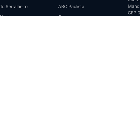
Manda
do Serralheiro
ABC Paulista
CEP 
Técnico
Osasco
Barueri
Santos
Campinas
Jundiaí
Sorocaba
São José dos Campos
Ribeirão Preto
Santo André
Diadema
Mogi das Cruzes
Taboão da Serra