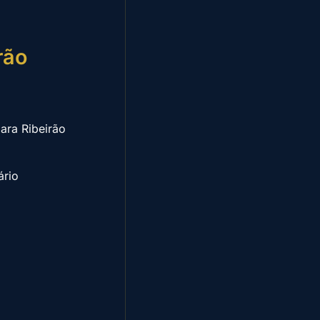
rão
ara Ribeirão
ário