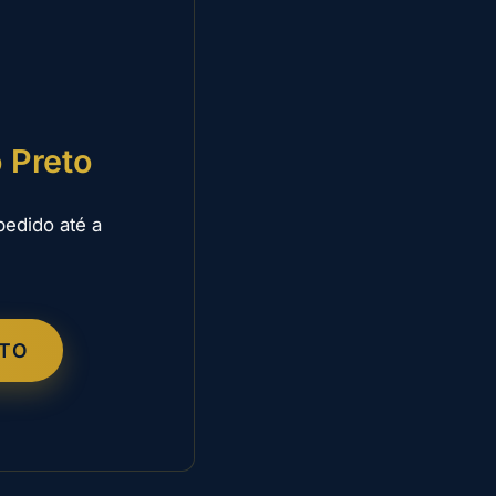
 Preto
pedido até a
ETO