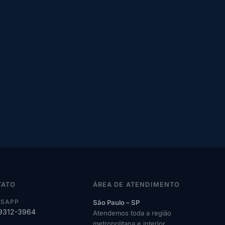
TATO
ÁREA DE ATENDIMENTO
SAPP
São Paulo – SP
99312-3964
Atendemos toda a região
metropolitana e interior.