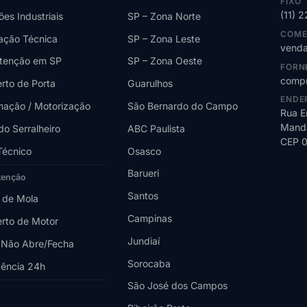
FIXO
(11) 
ões Industriais
SP – Zona Norte
COME
lação Técnica
SP – Zona Leste
venda
tenção em SP
SP – Zona Oeste
FORN
compr
rto de Porta
Guarulhos
ENDE
ação / Motorização
São Bernardo do Campo
Rua E
Manda
do Serralheiro
ABC Paulista
CEP 
Técnico
Osasco
Barueri
tenção
Santos
 de Mola
Campinas
rto de Motor
Jundiaí
 Não Abre/Fecha
Sorocaba
tência 24h
São José dos Campos