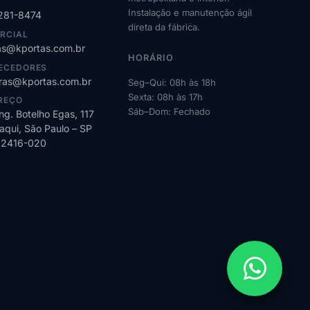
Instalação e manutenção ágil
2281-8474
direta da fábrica.
RCIAL
s@kportas.com.br
HORÁRIO
ECEDORES
as@kportas.com.br
Seg–Qui: 08h às 18h
Sexta: 08h às 17h
REÇO
Sáb–Dom: Fechado
ng. Botelho Egas, 117
qui, São Paulo – SP
02416-020