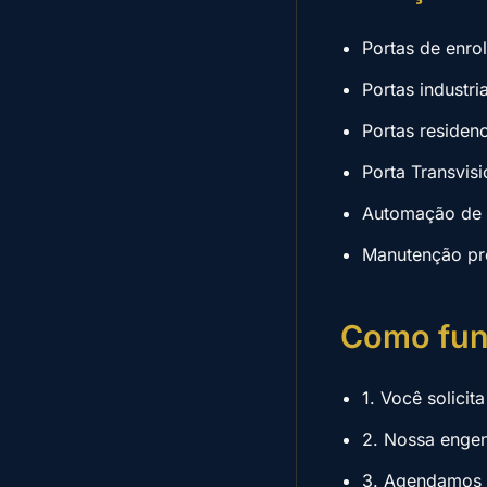
Portas de enro
Portas industri
Portas residen
Porta Transvisi
Automação de p
Manutenção pre
Como fun
1. Você solici
2. Nossa engen
3. Agendamos a