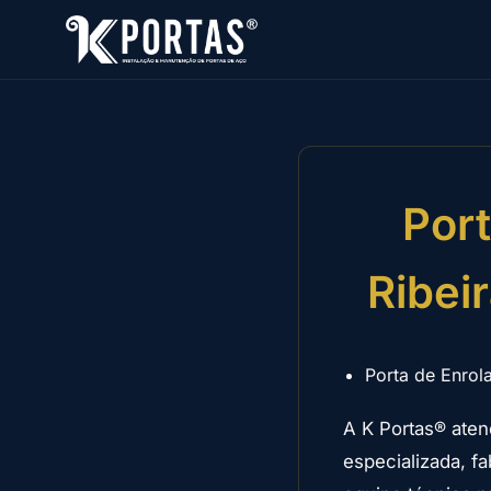
Por
Ribei
Porta de Enrol
A K Portas® aten
especializada, f