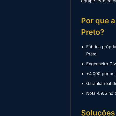
equipe técnica p
Por que a
Preto?
Fábrica própri
Preto
Engenheiro Ci
+4.000 portas 
Garantia real d
Nota 4.9/5 no 
Soluções 