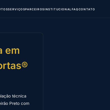
UTOS
SERVIÇOS
PARCEIROS
INSTITUCIONAL
FAQ
CONTATO
a em
ortas®
alação técnica
eirão Preto com