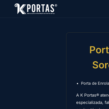
Por
Sor
Porta de Enrol
A K Portas® aten
especializada, 