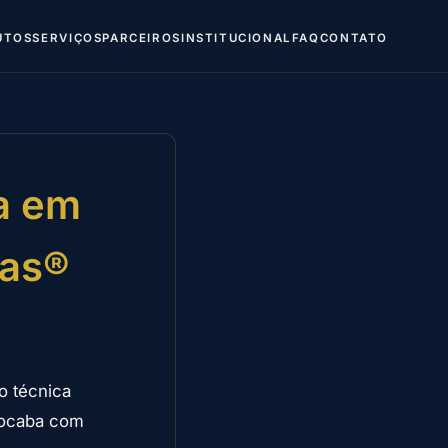
UTOS
SERVIÇOS
PARCEIROS
INSTITUCIONAL
FAQ
CONTATO
a em
tas®
o técnica
rocaba com