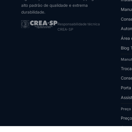
alto padrão de qualidade e extrema
Manu
durabilidade.
Conse
Responsabilidade técnica
Autom
CREA-SP
Área 
Blog 
Manu
Troca
Conse
Porta
Assis
Preço
Preço
Quant