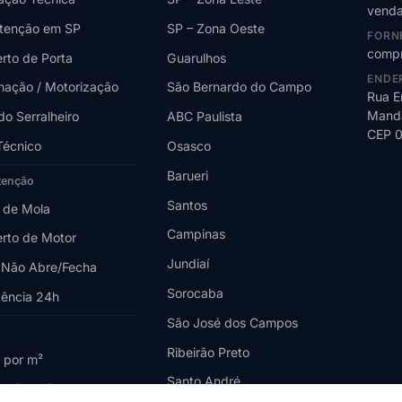
venda
tenção em SP
SP – Zona Oeste
FORN
compr
rto de Porta
Guarulhos
ENDE
ação / Motorização
São Bernardo do Campo
Rua E
Manda
do Serralheiro
ABC Paulista
CEP 
Técnico
Osasco
Barueri
tenção
Santos
 de Mola
Campinas
rto de Motor
Jundiaí
 Não Abre/Fecha
Sorocaba
tência 24h
São José dos Campos
Ribeirão Preto
 por m²
Santo André
o Custa?