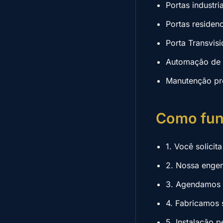
Portas industri
Portas residen
Porta Transvisi
Automação de p
Manutenção pre
Como fun
1. Você solici
2. Nossa engen
3. Agendamos a
4. Fabricamos 
5. Instalação p