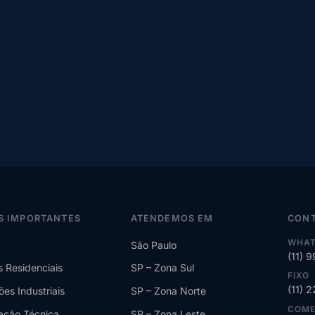
S IMPORTANTES
ATENDEMOS EM
CON
WHAT
São Paulo
(11) 
s Residenciais
SP – Zona Sul
FIXO
(11) 
ões Industriais
SP – Zona Norte
COME
lação Técnica
SP – Zona Leste