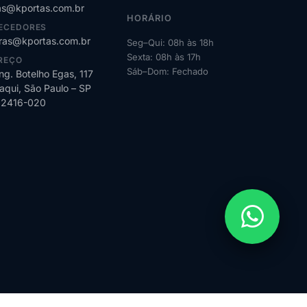
s@kportas.com.br
HORÁRIO
ECEDORES
as@kportas.com.br
Seg–Qui: 08h às 18h
Sexta: 08h às 17h
REÇO
Sáb–Dom: Fechado
ng. Botelho Egas, 117
qui, São Paulo – SP
02416-020