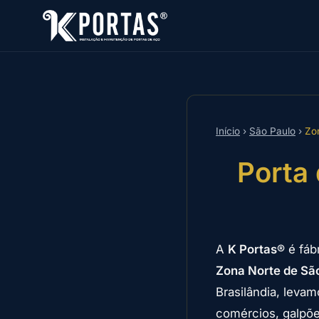
Início
›
São Paulo
›
Zo
Porta
A
K Portas®
é fáb
Zona Norte de Sã
Brasilândia, leva
comércios, galpõe