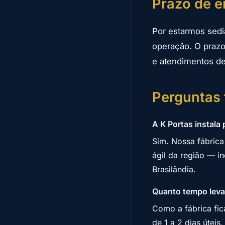
Prazo de e
Por estarmos sedi
operação. O prazo
e atendimentos de
Perguntas
A K Portas instala
Sim. Nossa fábrica
ágil da região — i
Brasilândia.
Quanto tempo leva 
Como a fábrica fica
de 1 a 2 dias úteis