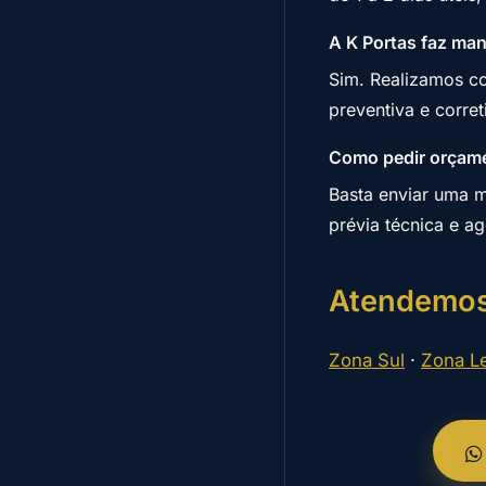
A K Portas faz ma
Sim. Realizamos c
preventiva e corret
Como pedir orçamen
Basta enviar uma 
prévia técnica e ag
Atendemos
Zona Sul
·
Zona L