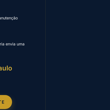
anutenção
ia envia uma
aulo
TE