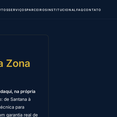
UTOS
SERVIÇOS
PARCEIROS
INSTITUCIONAL
FAQ
CONTATO
a Zona
aqui, na própria
o: de Santana à
técnica para
m garantia real de