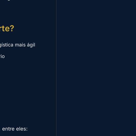
rte?
stica mais ágil
io
 entre eles: