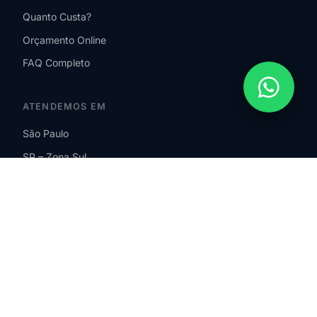
Quanto Custa?
Orçamento Online
FAQ Completo
ATENDEMOS EM
São Paulo
SP – Zona Sul
SP – Zona Norte
SP – Zona Leste
SP – Zona Oeste
Guarulhos
São Bernardo do Campo
ABC Paulista