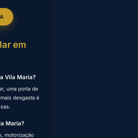
IA
lar em
a Vila Maria?
r, uma porta de
 mais desgasta é
nsas.
la Maria?
s, motorização