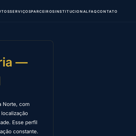
UTOS
SERVIÇOS
PARCEIROS
INSTITUCIONAL
FAQ
CONTATO
ria —
N
a Norte, com
 localização
ade. Esse perfil
ração constante.