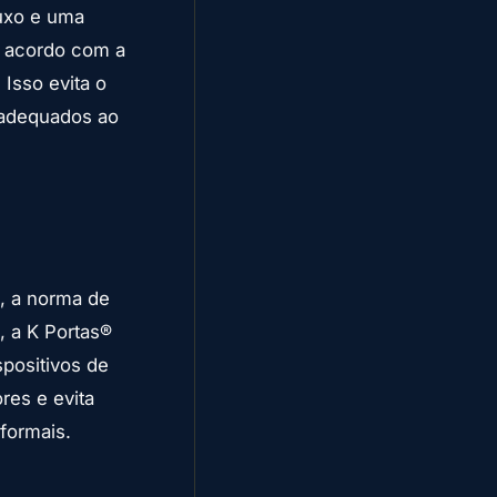
uxo e uma
e acordo com a
 Isso evita o
nadequados ao
, a norma de
 a K Portas®
positivos de
res e evita
formais.