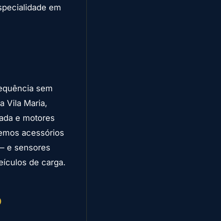
specialidade em
requência sem
 Vila Maria,
çada e motores
ecemos acessórios
— e sensores
ículos de carga.
o