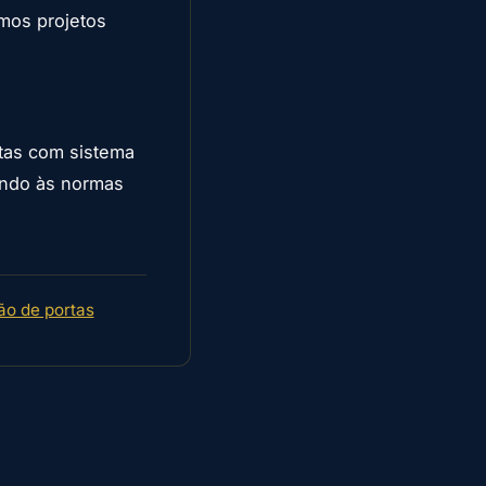
emos projetos
rtas com sistema
endo às normas
o de portas