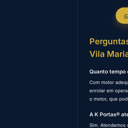
Perguntas
Vila Mari
Quanto tempo d
Com motor adequ
enrolar em opera
o motor, que pod
A K Portas® at
Sim. Atendemos c