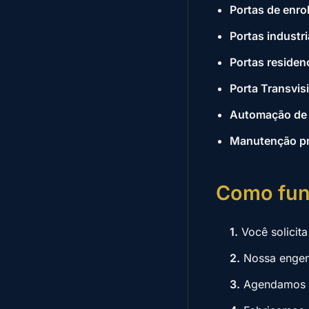
Portas de enro
Portas industri
Portas residen
Porta Transvis
Automação de 
Manutenção pre
Como fun
1.
Você solicit
2.
Nossa engenh
3.
Agendamos a