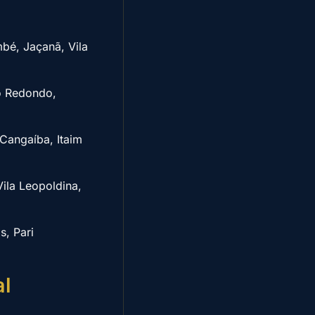
bé, Jaçanã, Vila
o Redondo,
Cangaíba, Itaim
Vila Leopoldina,
s, Pari
al