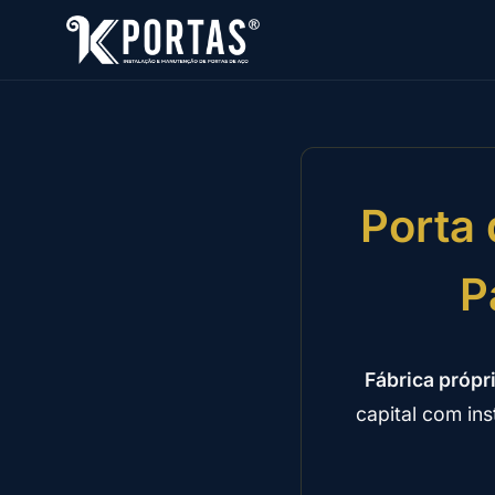
Porta 
P
Fábrica própr
capital com in