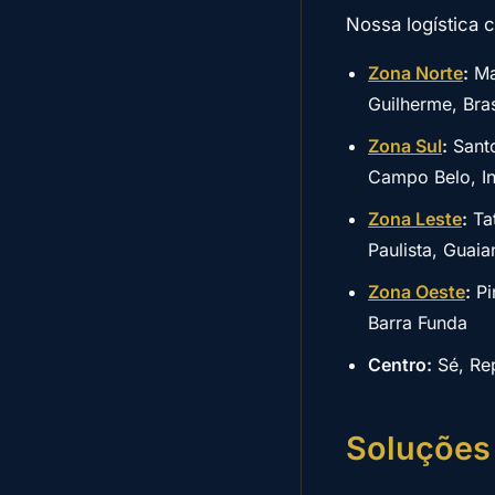
Nossa logística c
Zona Norte
:
Man
Guilherme, Bras
Zona Sul
:
Santo
Campo Belo, I
Zona Leste
:
Tat
Paulista, Guai
Zona Oeste
:
Pi
Barra Funda
Centro:
Sé, Rep
Soluções 