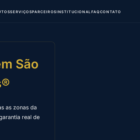
UTOS
SERVIÇOS
PARCEIROS
INSTITUCIONAL
FAQ
CONTATO
 em São
s®
s as zonas da
arantia real de