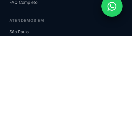
FAQ Completo
ATENDEMOS EM
São Paulo
SP – Zona Sul
SP – Zona Norte
SP – Zona Leste
SP – Zona Oeste
Guarulhos
São Bernardo do Campo
ABC Paulista
Osasco
Barueri
Santos