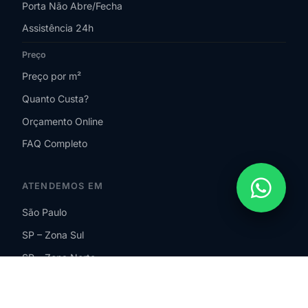
Porta Não Abre/Fecha
Assistência 24h
Preço
Preço por m²
Quanto Custa?
Orçamento Online
FAQ Completo
ATENDEMOS EM
São Paulo
SP – Zona Sul
SP – Zona Norte
SP – Zona Leste
SP – Zona Oeste