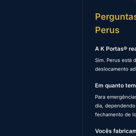
Perguntas
Perus
A K Portas® r
Sim. Perus está 
deslocamento adi
Em quanto tem
Para emergências
dia, dependendo 
fechamento de lo
Vocês fabricam