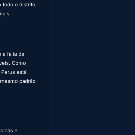
todo o distrito
nais.
a falta de
áveis. Como
 Perus está
o mesmo padrão
icinas e