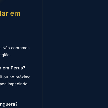
lar em
e. Não cobramos
egião.
a em Perus?
il ou no próximo
vada impedindo
anguera?