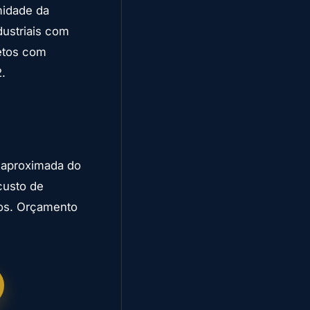
midade da
dustriais com
jetos com
.
 aproximada do
custo de
mos. Orçamento