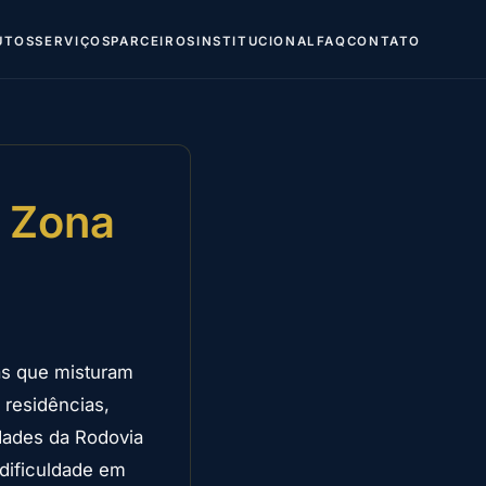
UTOS
SERVIÇOS
PARCEIROS
INSTITUCIONAL
FAQ
CONTATO
— Zona
as que misturam
 residências,
idades da Rodovia
 dificuldade em